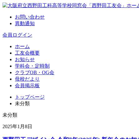
お問い合わせ
異動通知
会員ログイン
ホーム
工友会概要
お知らせ
学科会・定時制
クラブOB・OG会
母校だより
会員掲示板
トップページ
未分類
未分類
2025年1月8日