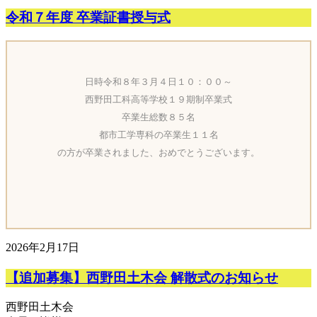
令和７年度 卒業証書授与式
日時令和８年３月４日１０：００～
西野田工科高等学校１９期制卒業式
卒業生総数８５名
都市工学専科の卒業生１１名
の方が卒業されました、おめでとうございます。
2026年2月17日
【追加募集】西野田土木会 解散式のお知らせ
西野田土木会