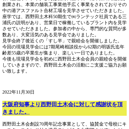
創業され、本業の舗装工事業他手広く事業をされておりその
中の港アスファルト合材工場を見学させていただきました。
座学では、西野田土木科50期生で㈱ランテック社員である三
浦氏の説明があり、営業日で稼働しているプラント内を見学
させていただきました。参加者の中から、専門的な質問が多
数あり、大変活気のある見学会でありました。
見学会終了後近くの「すし半」で親睦会を開催しました。
今回の現場見学会には7期尾崎相談役から62期の明坂氏迄年
齢差55歳の卒業生が集まり、楽しい一日でありました。
今後も現場見学会を初めに西野田土木会会員の親睦会を開催
していきますので、西野田土木会の活動にご支援ご協力お願
い致します。
2022年11月30日
大阪府知事より西野田土木会に対して感謝状を頂
きました。
西野田土木会創設70周年記念事業として、協賛金で母校にキ