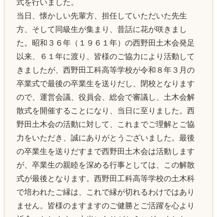
式を行いました。
当日、懐かしい先輩方、担任していただいた先生
方、そして同級生が集まり、昔話に花が咲きまし
た。昭和３６年（１９６１年）の西野田土木会発足
以来、６１年に渡り、皆様のご協力により活動して
きましたが、西野田工科高等学校が令和８年３月の
卒業式で最後の卒業生を送りだし、閉校となります
ので、運営会議、役員会、総会で審議し、土木会解
散式を開催することになり、当日に至りました。西
野田土木会の活動に対して、これまでご理解とご協
力をいただき、誠にありがとうございました。最後
の卒業生を送りだすまで西野田土木会は活動します
が、卒業生の親睦を深める行事としては、この解散
式が最後となります。西野田工科高等学校の土木科
で培われたご縁は、これで縁が切れるわけではあり
ません。皆様のますますのご健勝とご活躍を心より