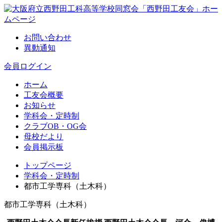
お問い合わせ
異動通知
会員ログイン
ホーム
工友会概要
お知らせ
学科会・定時制
クラブOB・OG会
母校だより
会員掲示板
トップページ
学科会・定時制
都市工学専科（土木科）
都市工学専科（土木科）