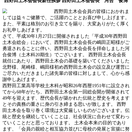
西野田土木会会長新任挨拶 西野田土木会会長 河合 俊博
西野田土木会会員の皆様におかれま
しては益々ご健勝で、ご活躍のこととお喜び申し上げます。
また、平素は格別のお引き立てを賜り、大変ありがたく厚く
お礼申しあげます。
さて、平成30年1月27日に開催されました「平成30年西野田
土木会総会」において、西野田土木会会長の嶋田正昭様がご
勇退されることに伴い、西野田土木会会長を拝命しました河
合俊博（土木科20期生）でございます。 西野田土木会会長
就任にあたり、西野田土木会の基礎を築いてくださいました
北野様、尾崎様、嶋田様初め西野田土木会の設立及び運営に
ご尽力いただきました諸先輩の皆様に対しまして、心から感
謝申しあげます。
西野田工業高等学校土木科が昭和26年西暦1951年に設立され
てから68年がたち、西野田土木会第一回総会開が開催されて
49年を迎えます、歴代会長が築かれた伝統と歴史を考えます
とその責務の重さに身の引き締まる思いが致します。 西野
田土木会を取り巻く環境は大変厳しいものがございます。伝
統と歴史を継続していくことは、社会状況に合わせて変わっ
ていくことだと思っております。 土木会本来の目的であり
ます、「会員の親睦と相互協力並びに母校の発展と宣揚に努