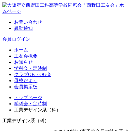
お問い合わせ
異動通知
会員ログイン
ホーム
工友会概要
お知らせ
学科会・定時制
クラブOB・OG会
母校だより
会員掲示板
トップページ
学科会・定時制
工業デザイン系（科）
工業デザイン系（科）