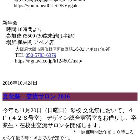
https://youtu.be/dCLSDEVggak
新年会
時間:18時間より
参加費:¥5500 (30歳未満は半額)
場所:楓林閣 アベノ店
大
阪府大阪市阿倍野区阿倍野筋1-5-31
アポロビル9F
TEL:
050-5783-6379
https://r.gnavi.co.jp/k124601/map/
2016年10月24日
文化祭 交流サロン 2016
今年も11月20日（日曜日）母校 文化祭において、４
F（４２８号室） デザイン総合実習室をお借りし、卒
業生・在校生交流サロンを開催します。
＊：開催時間は午前１０時ころ
から午後３時すぎまでの予定です。