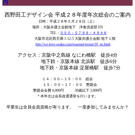
内
西野田工デザイン会 平成２８年度年次総会のご案内
日時：平成２８年５月２８日（土）
場所：大阪弁護士会館地下 洋食倶楽部 EN
TEL：
０５０－５７９９－４９４６
大阪市北区西天満 1-12-5 大阪弁護士会館 地下１階
http://we-love-osaka.com/gourmet/group/19_en.html
アクセス：京阪中之島線 なにわ橋駅 徒歩4分
地下鉄・京阪本線 北浜駅 徒歩6分
地下鉄・京阪本線 淀屋橋駅 徒歩7分
１４：００～１５：００ 総会
１５：００～１７：００ 懇親会
懇親会会費 6,000円 30歳以下 3,000円
＊本年次は会長改選選挙を行います。
卒業生は全員会員資格が有ります。 一度参加してみませんか？