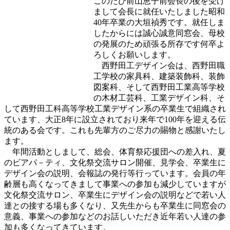
このたび前山恵子前会長の後を受け
まして会長に就任いたしました昭和
40年卒業の大垣禎秀です。就任しま
したからには誠心誠意同窓会、母校
の発展のため頑張る所存です何卒よ
ろしくお願いします。
西野田工デザイン会は、西野田職
工学校の家具科、建築装飾科、装飾
図案科、そして西野田工業高等学校
の木材工芸科、工業デザイン科、そ
して西野田工科高等学校工業デザイン系の卒業生で組織され
ています、大正8年に設立されており来年で100年を迎える伝
統のある会です。これも先輩方のご尽力の賜物と感謝いたし
ます。
年間活動としまして、総会、体育祭応援団への差入れ、夏
のビアパ－ティ、文化祭交流サロン開催、見学会、卒業生に
デザイン会の説明、会報誌の発行等行っています。会員の年
齢層も高くなってきまして事業への参加も減少していますが
文化祭交流サロン、卒業生にデザイン会の説明などで若い人
達との接する場も多くなり、又先生からも卒業生に同窓会の
意義、事業への参加などのお話しいただき近年若い人達の参
加も多くなってきています。