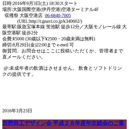
日時:2016年9月3日(土) 18:30スタート
場所:大阪国際空港(伊丹空港)空港ターミナル4F
収穫祭 大阪空港店
06-6840-7005
(URL:http://r.gnavi.co.jp/k340602/)
最寄駅:阪急宝塚本線 蛍池駅 徒歩12分／大阪モノレール線 大
阪空港駅 徒歩2分
会費:¥5000 (30歳以下¥2500・20歳未満は無料)
締切:8月29日(金)22:00まで e-meil 可
御質問、お問合せはここに投稿いただくか、管理者まで
直メールください。
@:未成年者の飲酒はさせません。 飲食とソフトドリン
クの提供です。
2016年3月23日
西野田工デザイン会 平成２８年度年次総会のご案