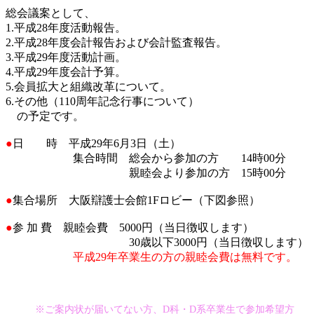
総会議案として、
1.平成28年度活動報告。
2.平成28年度会計報告および会計監査報告。
3.平成29年度活動計画。
4.平成29年度会計予算。
5.会員拡大と組織改革について。
6.その他（110周年記念行事について）
の予定です。
●
日 時 平成29年6月3日（土）
集合時間 総会から参加の方 14時00分
親睦会より参加の方 15時00分
●
集合場所 大阪辯護士会館1Fロビー（下図参照）
●
参 加 費 親睦会費 5000円（当日徴収します）
30歳以下3000円（当日徴収します）
平成29年卒業生の方の親睦会費は無料です。
※ご案内状が届いてない方、D科・D系卒業生で参加希望方