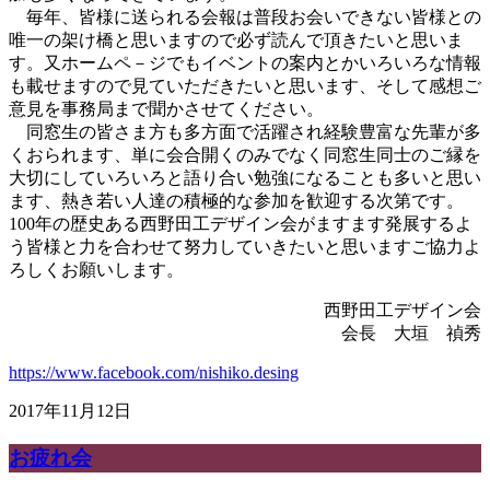
毎年、皆様に送られる会報は普段お会いできない皆様との
唯一の架け橋と思いますので必ず読んで頂きたいと思いま
す。又ホームペ－ジでもイベントの案内とかいろいろな情報
も載せますので見ていただきたいと思います、そして感想ご
意見を事務局まで聞かさせてください。
同窓生の皆さま方も多方面で活躍され経験豊富な先輩が多
くおられます、単に会合開くのみでなく同窓生同士のご縁を
大切にしていろいろと語り合い勉強になることも多いと思い
ます、熱き若い人達の積極的な参加を歓迎する次第です。
100年の歴史ある西野田工デザイン会がますます発展するよ
う皆様と力を合わせて努力していきたいと思いますご協力よ
ろしくお願いします。
西野田工デザイン会
会長 大垣 禎秀
https://www.facebook.com/nishiko.desing
2017年11月12日
お疲れ会