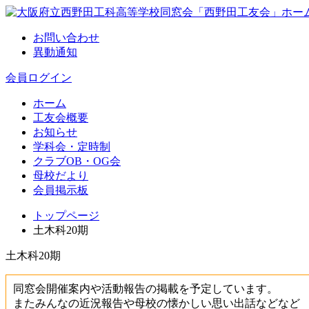
お問い合わせ
異動通知
会員ログイン
ホーム
工友会概要
お知らせ
学科会・定時制
クラブOB・OG会
母校だより
会員掲示板
トップページ
土木科20期
土木科20期
同窓会開催案内や活動報告の掲載を予定しています。
またみんなの近況報告や母校の懐かしい思い出話などなど