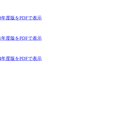
18年度版をPDFで表示
21年度版をPDFで表示
24年度版をPDFで表示