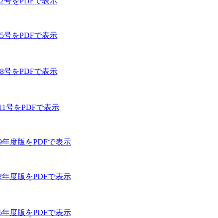
2号をPDFで表示
5号をPDFで表示
8号をPDFで表示
11号をPDFで表示
09年度版をPDFで表示
12年度版をPDFで表示
15年度版をPDFで表示