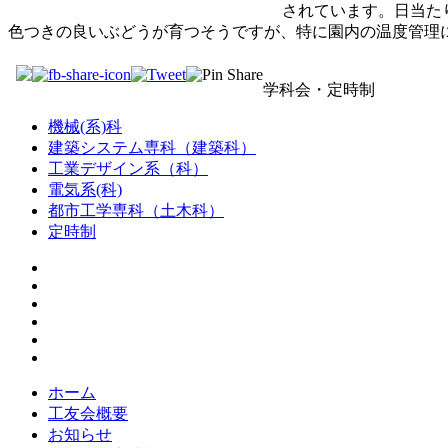
されています。日当た
色つきの良いぶどうが育つそうですが、特に園内の温度管理
学科会・定時制
機械(系)科
建築システム専科（建築科）
工業デザイン系（科）
電気系(科)
都市工学専科（土木科）
定時制
ホーム
工友会概要
お知らせ