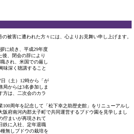
号の被害に遭われた方々には、心よりお見舞い申し上げます。
拶に続き、平成29年度
た後、閉会の辞により
就職され、米国での厳し
興味深く聴講すること
日（土）12時から「が
務局からは3名参加しま
す方は、二次会のカラ
業100周年を記念して「松下幸之助歴史館」をリニューアルし
と大阪府南河内郡太子町で共同運営するブドウ園を見学しまし
の佇まいが再現されて
日鉄に入社、定年退職
の種無しブドウの栽培を