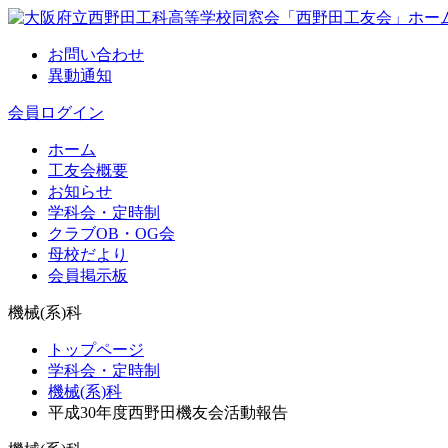
お問い合わせ
異動通知
会員ログイン
ホーム
工友会概要
お知らせ
学科会・定時制
クラブOB・OG会
母校だより
会員掲示板
機械(系)科
トップページ
学科会・定時制
機械(系)科
平成30年度西野田機友会活動報告