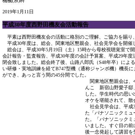
機械(系)科
2019年1月11日
平成30年度西野田機友会活動報告
平素は西野田機友会の活動に格別のご理解、ご協力を賜り、
平成30年度は、総会、関東地区懇親会、社会見学会を開催
総会は、平成30年5月19日（土）15時から母校視聴覚室で
会計報告・監査報告、平成30年度の会計予算案、平成29年
閉会致しました。総会終了後、山路八郎氏（S48年卒）によ
い研修・実地訓練を経てB747型機（通称ジャンボ機）機長
ができ、あっと言う間の45分間でした。
関東地区懇親会は、今回
んこ 新宿山野愛子邸
した。学生時代の思い
オケを堪能されて、散
社会見学会は、平成3
た「パナソニックミュ
た。
「パナソニックミ
いました。すぐ目の前
後一念発起して講習を