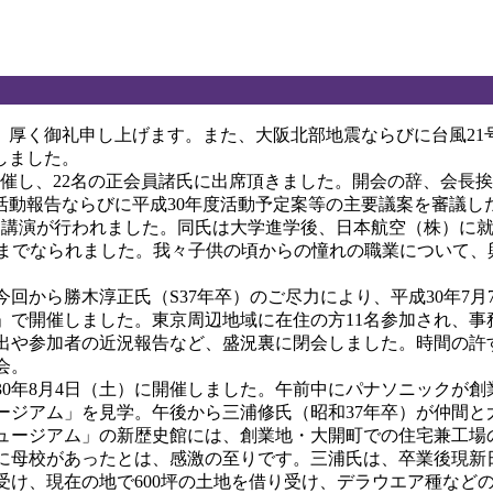
厚く御礼申し上げます。また、大阪北部地震ならびに台風21
しました。
開催し、22名の正会員諸氏に出席頂きました。開会の辞、会長挨
度活動報告ならびに平成30年度活動予定案等の主要議案を審議し
る講演が行われました。同氏は大学進学後、日本航空（株）に
にまでなられました。我々子供の頃からの憧れの職業について、
から勝木淳正氏（S37年卒）のご尽力により、平成30年7月7
」で開催しました。東京周辺地域に在住の方11名参加され、事
出や参加者の近況報告など、盛況裏に閉会しました。時間の許
会。
0年8月4日（土）に開催しました。午前中にパナソニックが創
ージアム」を見学。午後から三浦修氏（昭和37年卒）が仲間
ュージアム」の新歴史館には、創業地・大開町での住宅兼工場
に母校があったとは、感激の至りです。三浦氏は、卒業後現新
受け、現在の地で600坪の土地を借り受け、デラウエア種など