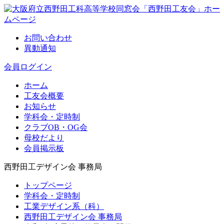
お問い合わせ
異動通知
会員ログイン
ホーム
工友会概要
お知らせ
学科会・定時制
クラブOB・OG会
母校だより
会員掲示板
西野田工デザイン会 事務局
トップページ
学科会・定時制
工業デザイン系（科）
西野田工デザイン会 事務局