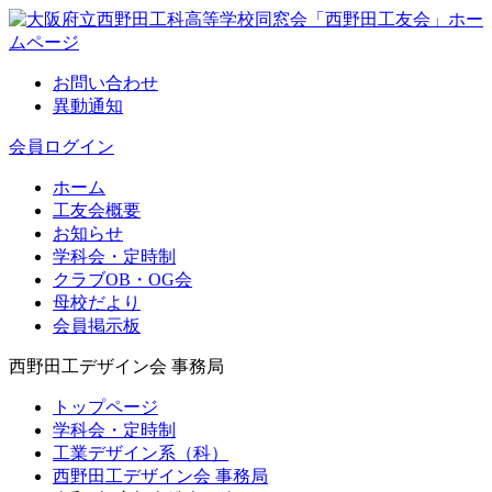
お問い合わせ
異動通知
会員ログイン
ホーム
工友会概要
お知らせ
学科会・定時制
クラブOB・OG会
母校だより
会員掲示板
西野田工デザイン会 事務局
トップページ
学科会・定時制
工業デザイン系（科）
西野田工デザイン会 事務局