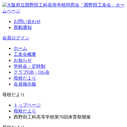
お問い合わせ
異動通知
会員ログイン
ホーム
工友会概要
お知らせ
学科会・定時制
クラブOB・OG会
母校だより
会員掲示板
母校だより
トップページ
母校だより
西野田工科高等学校第76回体育祭開催