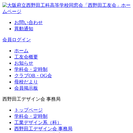
お問い合わせ
異動通知
会員ログイン
ホーム
工友会概要
お知らせ
学科会・定時制
クラブOB・OG会
母校だより
会員掲示板
西野田工デザイン会 事務局
トップページ
学科会・定時制
工業デザイン系（科）
西野田工デザイン会 事務局