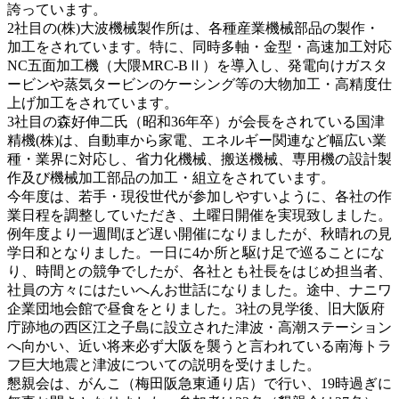
誇っています。
2社目の(株)大波機械製作所は、各種産業機械部品の製作・
加工をされています。特に、同時多軸・金型・高速加工対応
NC五面加工機（大隈MRC-BⅡ）を導入し、発電向けガスタ
ービンや蒸気タービンのケーシング等の大物加工・高精度仕
上げ加工をされています。
3社目の森好伸二氏（昭和36年卒）が会長をされている国津
精機(株)は、自動車から家電、エネルギー関連など幅広い業
種・業界に対応し、省力化機械、搬送機械、専用機の設計製
作及び機械加工部品の加工・組立をされています。
今年度は、若手・現役世代が参加しやすいように、各社の作
業日程を調整していただき、土曜日開催を実現致しました。
例年度より一週間ほど遅い開催になりましたが、秋晴れの見
学日和となりました。一日に4か所と駆け足で巡ることにな
り、時間との競争でしたが、各社とも社長をはじめ担当者、
社員の方々にはたいへんお世話になりました。途中、ナニワ
企業団地会館で昼食をとりました。3社の見学後、旧大阪府
庁跡地の西区江之子島に設立された津波・高潮ステーション
へ向かい、近い将来必ず大阪を襲うと言われている南海トラ
フ巨大地震と津波についての説明を受けました。
懇親会は、がんこ（梅田阪急東通り店）で行い、19時過ぎに