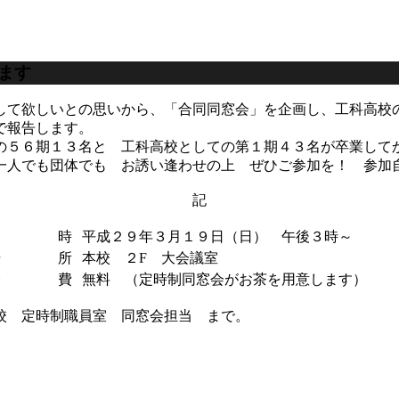
ます
て欲しいとの思いから、「合同同窓会」を企画し、工科高校
で報告します。
５６期１３名と 工科高校としての第１期４３名が卒業して
人でも団体でも お誘い逢わせの上 ぜひご参加を！ 参加自
記
日 時
平成２９年３月１９日（日） 午後３時～
場 所
本校 ２F 大会議室
会 費
無料 （定時制同窓会がお茶を用意します）
校 定時制職員室 同窓会担当 まで。