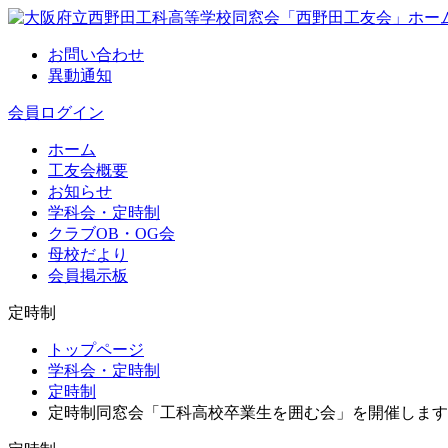
お問い合わせ
異動通知
会員ログイン
ホーム
工友会概要
お知らせ
学科会・定時制
クラブOB・OG会
母校だより
会員掲示板
定時制
トップページ
学科会・定時制
定時制
定時制同窓会「工科高校卒業生を囲む会」を開催します