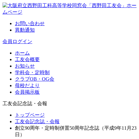
お問い合わせ
異動通知
会員ログイン
ホーム
工友会概要
お知らせ
学科会・定時制
クラブOB・OG会
母校だより
会員掲示板
工友会記念誌・会報
トップページ
工友会記念誌・会報
創立90周年・定時制併置50周年記念誌（平成9年11月23
日）