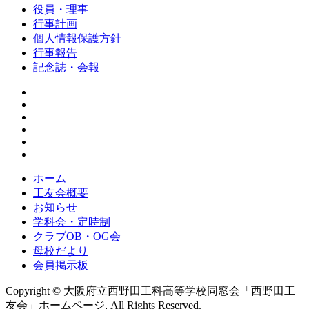
役員・理事
行事計画
個人情報保護方針
行事報告
記念誌・会報
ホーム
工友会概要
お知らせ
学科会・定時制
クラブOB・OG会
母校だより
会員掲示板
Copyright © 大阪府立西野田工科高等学校同窓会「西野田工
友会」ホームページ, All Rights Reserved.