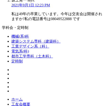
坂上晃一
says:
2021年9月1日 12:23 PM
私は49年の卒業しています。今年は交友会は開催され
ますか?私の電話番号は08049522888 です
学科会・定時制
機械(系)科
建築システム専科（建築科）
工業デザイン系（科）
電気系(科)
都市工学専科（土木科）
定時制
ホーム
工友会概要