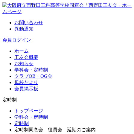
お問い合わせ
異動通知
会員ログイン
ホーム
工友会概要
お知らせ
学科会・定時制
クラブOB・OG会
母校だより
会員掲示板
定時制
トップページ
学科会・定時制
定時制
定時制同窓会 役員会 延期のご案内