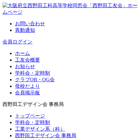
お問い合わせ
異動通知
会員ログイン
ホーム
工友会概要
お知らせ
学科会・定時制
クラブOB・OG会
母校だより
会員掲示板
西野田工デザイン会 事務局
トップページ
学科会・定時制
工業デザイン系（科）
西野田工デザイン会 事務局