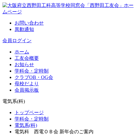
お問い合わせ
異動通知
会員ログイン
ホーム
工友会概要
お知らせ
学科会・定時制
クラブOB・OG会
母校だより
会員掲示板
電気系(科)
トップページ
学科会・定時制
電気系(科)
電気科 西電ＯＢ会 新年会のご案内