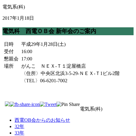
電気系(科)
2017年1月18日
電気科 西電ＯＢ会 新年会のご案内
日時
平成29年1月28日(土)
受付
16:00
懇親会
17:00
場所
がんこ ＮＥＸ-Ｔ１淀屋橋店
〈住所〉中央区北浜3-5-29-ＮＥＸ-Ｔ1ビル2階
〈TEL〉06-6201-7002
電気系(科)
西電OB会からのお知らせ
32年
33年