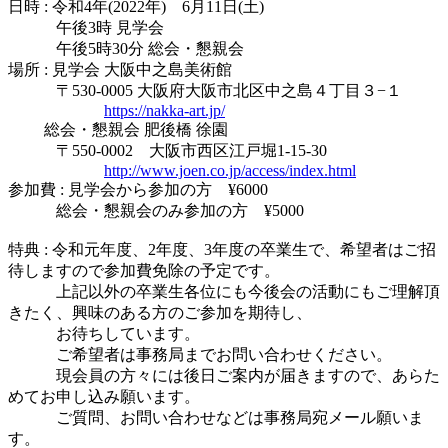
日時 : 令和4年(2022年) 6月11日(土)
午後3時 見学会
午後5時30分 総会・懇親会
場所 : 見学会 大阪中之島美術館
〒530-0005 大阪府大阪市北区中之島４丁目３−１
https://nakka-art.jp/
総会・懇親会 肥後橋 徐園
〒550-0002 大阪市西区江戸堀1-15-30
http://www.joen.co.jp/access/index.html
参加費 : 見学会から参加の方 ¥6000
総会・懇親会のみ参加の方 ¥5000
特典 : 令和元年度、2年度、3年度の卒業生で、希望者はご招
待しますので参加費免除の予定です。
上記以外の卒業生各位にも今後会の活動にもご理解頂
きたく、興味のある方のご参加を期待し、
お待ちしています。
ご希望者は事務局までお問い合わせください。
現会員の方々には後日ご案内が届きますので、あらた
めてお申し込み願います。
ご質問、お問い合わせなどは事務局宛メール願いま
す。