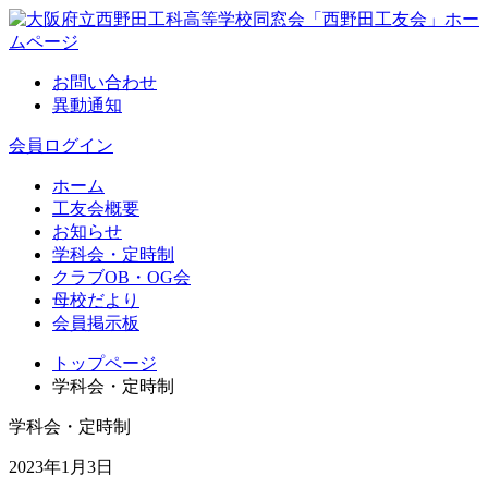
お問い合わせ
異動通知
会員ログイン
ホーム
工友会概要
お知らせ
学科会・定時制
クラブOB・OG会
母校だより
会員掲示板
トップページ
学科会・定時制
学科会・定時制
2023年1月3日