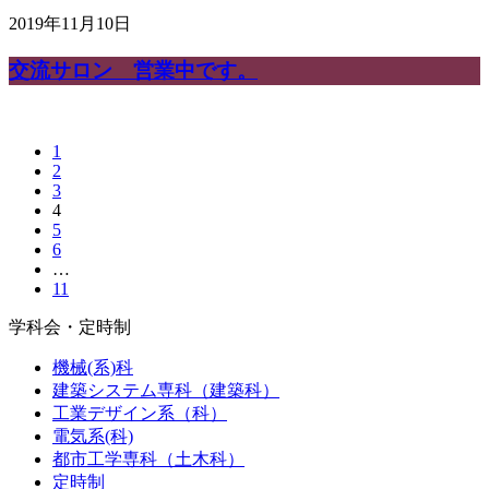
2019年11月10日
交流サロン 営業中です。
1
2
3
4
5
6
…
11
学科会・定時制
機械(系)科
建築システム専科（建築科）
工業デザイン系（科）
電気系(科)
都市工学専科（土木科）
定時制