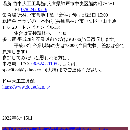
場所:竹中大工工具館(兵庫県神戸市中央区熊内町7−5−1
TEL
078-242-0216
集合場所:神戸市営地下鉄「新神戸駅」北出口 15:00
親睦会:オヤジの一本釣り(兵庫県神戸市中央区中山手通
1−6−20 トレビアンビル1F)
集合は直接現地へ 17:00
参加費:平成28年卒業以前の方は¥5000(当日徴収します)
平成28年卒業以降の方は¥3000(当日徴収、差額は会で
負担します)
参加してみたいと思われる方は、
事務局 FAX
06-6242-1195
もしくは、
spoc0084@yahoo.co.jp(大橋)までご連絡ください。
竹中大工工具館
https://www.dougukan.jp/
2022年6月15日