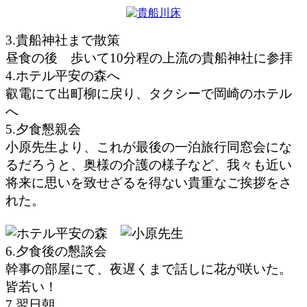
3.貴船神社まで散策
昼食の後 歩いて10分程の上流の貴船神社に参拝
4.ホテル平安の森へ
叡電にて出町柳に戻り、タクシーで岡崎のホテル
へ
5.夕食懇親会
小原先生より、これが最後の一泊旅行同窓会にな
るだろうと、奥様の介護の様子など、我々も近い
将来に思いを致せざるを得ない貴重なご挨拶をさ
れた。
6.夕食後の懇談会
幹事の部屋にて、夜遅くまで話しに花が咲いた。
皆若い！
7.翌日朝