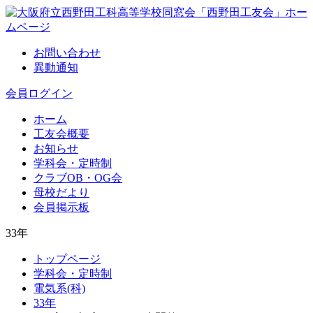
お問い合わせ
異動通知
会員ログイン
ホーム
工友会概要
お知らせ
学科会・定時制
クラブOB・OG会
母校だより
会員掲示板
33年
トップページ
学科会・定時制
電気系(科)
33年