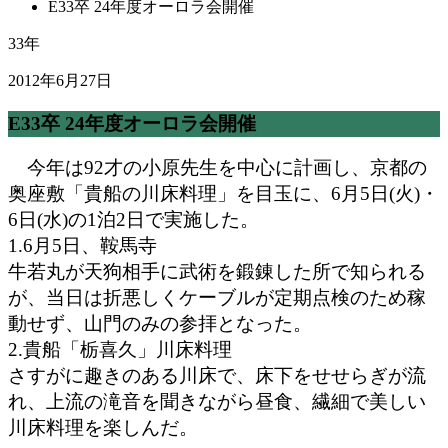
E33卒 24年度オーロラ会開催
33年
2012年6月27日
E33卒 24年度オーロラ会開催
今年は92才の小原先生を中心に計画し、京都の
奥座敷「貴船の川床料理」を目玉に、6月5日(火)・
6日(水)の1泊2日で実施した。
1.6月5日、鞍馬寺
牛若丸が天狗相手に武術を鍛錬した所で知られる
が、当日は折悪しくケーブルが定期点検のため稼
動せず、山門のみの参拝となった。
2.貴船「栃喜久」川床料理
さすがに趣きのある川床で、床下をせせらぎが流
れ、上流の滝音を聞きながら昼食、繊細で美しい
川床料理を楽しんだ。